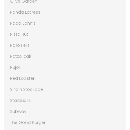
Olive Garden
Panda Express
Papa John’s
Pizza Hut
Pollo Feliz
Potzollcalli
Pujol
Red Lobster
Sirloin Stockade
Starbucks
Subway
The Good Burger