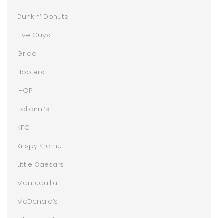
Dunkin’ Donuts
Five Guys
Grido
Hooters
IHOP
Italianni’s
KFC
Krispy Kreme
Little Caesars
Mantequilla
McDonald’s