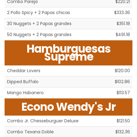
Combo Pareja
$220.21
2 Pollo Spicy + 2 Papas chicas
$333.36
30 Nuggets + 2 Papas grandes
$351.18
50 Nuggets + 2 Papas grandes
$491.18
Hamburguesas
Supreme
Cheddar Lovers
$120.00
Dipped Buffalo
$102.86
Mango Habanero
$113.57
Econo Wendy's Jr
Combo Jr. Chesseburguer Deluxe
$121.50
Combo Texana Doble
$132.36