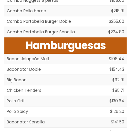
Combo Nuggets 8 piezas
$168.00
Combo Pollo Home
$218.91
Combo Portobella Burger Doble
$255.60
Combo Portobella Burger Sencilla
$224.80
Hamburguesas
Bacon Jalapeño Melt
$108.44
Baconator Doble
$154.43
Big Bacon
$92.91
Chicken Tenders
$85.71
Pollo Grill
$130.64
Pollo Spicy
$126.20
Baconator Sencilla
$141.50