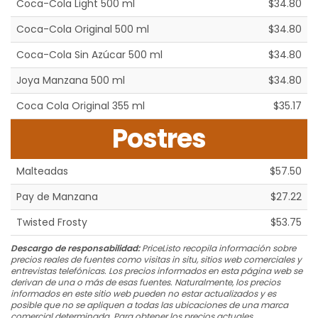
Coca-Cola Light 500 ml
$34.80
Coca-Cola Original 500 ml
$34.80
Coca-Cola Sin Azúcar 500 ml
$34.80
Joya Manzana 500 ml
$34.80
Coca Cola Original 355 ml
$35.17
Postres
Malteadas
$57.50
Pay de Manzana
$27.22
Twisted Frosty
$53.75
Descargo de responsabilidad:
PriceListo recopila información sobre
precios reales de fuentes como visitas in situ, sitios web comerciales y
entrevistas telefónicas. Los precios informados en esta página web se
derivan de una o más de esas fuentes. Naturalmente, los precios
informados en este sitio web pueden no estar actualizados y es
posible que no se apliquen a todas las ubicaciones de una marca
comercial determinada. Para obtener los precios actuales,