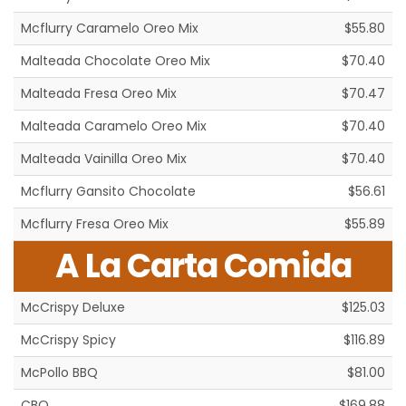
Mcflurry Caramelo Oreo Mix
$55.80
Malteada Chocolate Oreo Mix
$70.40
Malteada Fresa Oreo Mix
$70.47
Malteada Caramelo Oreo Mix
$70.40
Malteada Vainilla Oreo Mix
$70.40
Mcflurry Gansito Chocolate
$56.61
Mcflurry Fresa Oreo Mix
$55.89
A La Carta Comida
McCrispy Deluxe
$125.03
McCrispy Spicy
$116.89
McPollo BBQ
$81.00
CBO
$169.88