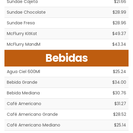
Sundae Cajeta
$21.66
Sundae Chocolate
$28.99
Sundae Fresa
$28.96
McFlurry KitKat
$49.37
McFlurry MandM
$43.34
Bebidas
Agua Ciel 600Ml
$25.24
Bebida Grande
$34.00
Bebida Mediana
$30.76
Café Americano
$31.27
Café Americano Grande
$28.52
Café Americano Mediano
$25.14