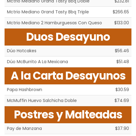
Mctrio Mediano Grand Tasty Bbq Doble
$232.81
Mctrio Mediano Grand Tasty Bbq Triple
$266.65
Mctrio Mediano 2 Hamburguesas Con Queso
$133.00
Duos Desayuno
Dúo Hotcakes
$56.46
Dúo McBurrito A La Mexicana
$51.48
A la Carta Desayunos
Papa Hashbrown
$30.59
McMuffin Huevo Salchicha Doble
$74.69
Postres y Malteadas
Pay de Manzana
$37.90