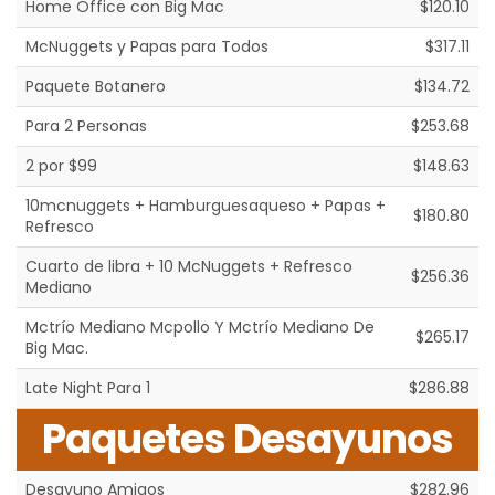
Home Office con Big Mac
$120.10
McNuggets y Papas para Todos
$317.11
Paquete Botanero
$134.72
Para 2 Personas
$253.68
2 por $99
$148.63
10mcnuggets + Hamburguesaqueso + Papas +
$180.80
Refresco
Cuarto de libra + 10 McNuggets + Refresco
$256.36
Mediano
Mctrío Mediano Mcpollo Y Mctrío Mediano De
$265.17
Big Mac.
Late Night Para 1
$286.88
Paquetes Desayunos
Desayuno Amigos
$282.96