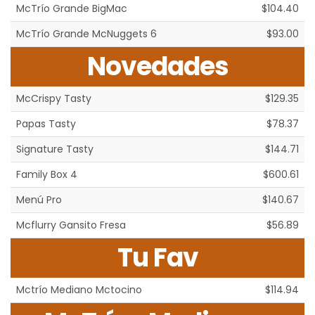
McTrío Grande BigMac
$104.40
McTrío Grande McNuggets 6
$93.00
Novedades
McCrispy Tasty
$129.35
Papas Tasty
$78.37
Signature Tasty
$144.71
Family Box 4
$600.61
Menú Pro
$140.67
Mcflurry Gansito Fresa
$56.89
Tu Fav
Mctrío Mediano Mctocino
$114.94