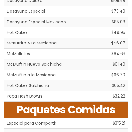
Desayuno Deluxe
$105.58
Desayuno Especial
$73.40
Desayuno Especial Mexicano
$85.08
Hot Cakes
$49.95
McBurrito A La Mexicana
$46.07
McMolletes
$64.63
McMuffin Huevo Salchicha
$61.40
McMuffin a la Mexicana
$66.70
Hot Cakes Salchicha
$65.42
Papa Hash Brown
$32.22
Paquetes Comidas
Especial para Compartir
$315.21