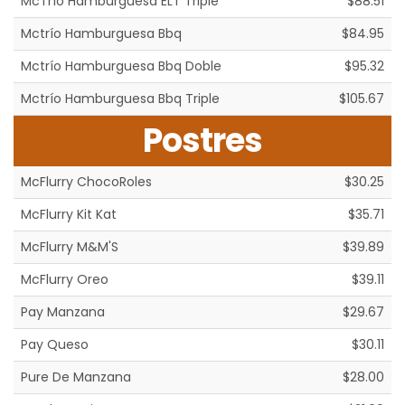
McTrío Hamburguesa ELT Triple
$88.51
Mctrío Hamburguesa Bbq
$84.95
Mctrío Hamburguesa Bbq Doble
$95.32
Mctrío Hamburguesa Bbq Triple
$105.67
Postres
McFlurry ChocoRoles
$30.25
McFlurry Kit Kat
$35.71
McFlurry M&M'S
$39.89
McFlurry Oreo
$39.11
Pay Manzana
$29.67
Pay Queso
$30.11
Pure De Manzana
$28.00