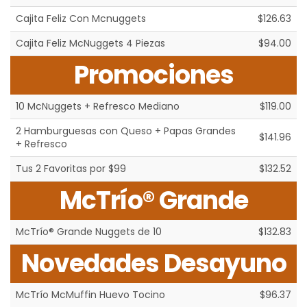
Cajita Feliz Con Mcnuggets
$126.63
Cajita Feliz McNuggets 4 Piezas
$94.00
Promociones
10 McNuggets + Refresco Mediano
$119.00
2 Hamburguesas con Queso + Papas Grandes
$141.96
+ Refresco
Tus 2 Favoritas por $99
$132.52
McTrío® Grande
McTrío® Grande Nuggets de 10
$132.83
Novedades Desayuno
McTrío McMuffin Huevo Tocino
$96.37