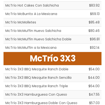
McTrío Hot Cakes Con Salchicha
$83.92
McTrío McBurrito A La Mexicana
$69.13
McTrío McMolletes
$85.48
McTrío McMuffin Huevo Salchicha
$80.46
McTrío McMuffin Huevo Salchicha Doble
$96.81
McTrío McMuffin a la Mexicana
$92.14
McTrío 3X3
McTrío 3X3 BBQ Mezquite Ranch Doble
$54.00
McTrío 3X3 BBQ Mezquite Ranch Sencilla
$44.00
McTrío 3X3 BBQ Mezquite Ranch Triple
$64.00
McTrío 3X3 Hamburguesa Con Queso
$47.55
McTrío 3X3 Hamburguesa Doble Con Queso
$57.03