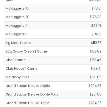
McNuggets 10
$110.61
McNuggets 20
$176.38
McNuggets 4
$46.18
McNuggets 6
$81.95
Big Mac Tocino
$110.55
Bbq Crispy Onion 1 Carne
$153.69
Cbo 1 Carne
$153.46
Club House 1 Carne
$153.41
McCrispy CBO
$150.89
Grand Bacon Deluxe Doble
$204.35
Grand Bacon Deluxe Doble Pollo
$201.00
Grand Bacon Deluxe Triple
$234.85