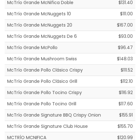
McTrío Grande McNifica Doble
$131.40
McTrío Grande McNuggets 10
$111.00
McTrío Grande McNuggets 20
$167.00
McTrío Grande McNuggets De 6
$93.00
McTrío Grande McPollo
$96.47
McTrío Grande Mushroom Swiss
$148.03
McTrío Grande Pollo Clásico Crispy
$111.52
McTrío Grande Pollo Clásico Grill
$112.10
McTrío Grande Pollo Tocino Crispy
$116.92
McTrío Grande Pollo Tocino Grill
$117.60
McTrío Grande Signature BBQ Crispy Onion
$155.91
McTrío Grande Signature Club House
$155.70
MCTRÍO MCNIFICA
$120.99