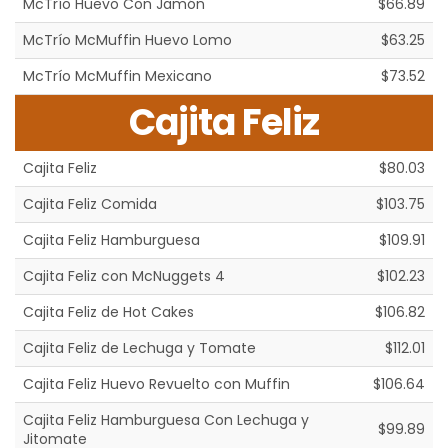
McTrío Huevo Con Jamón
$66.89
McTrío McMuffin Huevo Lomo
$63.25
McTrío McMuffin Mexicano
$73.52
Cajita Feliz
Cajita Feliz
$80.03
Cajita Feliz Comida
$103.75
Cajita Feliz Hamburguesa
$109.91
Cajita Feliz con McNuggets 4
$102.23
Cajita Feliz de Hot Cakes
$106.82
Cajita Feliz de Lechuga y Tomate
$112.01
Cajita Feliz Huevo Revuelto con Muffin
$106.64
Cajita Feliz Hamburguesa Con Lechuga y
$99.89
Jitomate