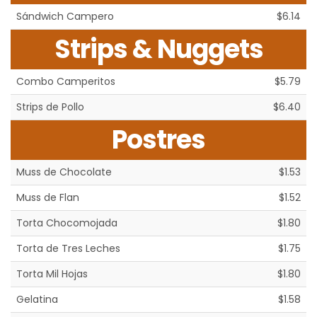
Sándwich Campero
$6.14
Strips & Nuggets
Combo Camperitos
$5.79
Strips de Pollo
$6.40
Postres
Muss de Chocolate
$1.53
Muss de Flan
$1.52
Torta Chocomojada
$1.80
Torta de Tres Leches
$1.75
Torta Mil Hojas
$1.80
Gelatina
$1.58