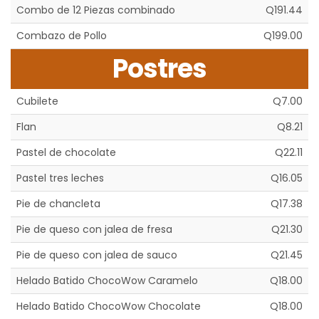
Combo de 12 Piezas combinado
Q191.44
Combazo de Pollo
Q199.00
Postres
Cubilete
Q7.00
Flan
Q8.21
Pastel de chocolate
Q22.11
Pastel tres leches
Q16.05
Pie de chancleta
Q17.38
Pie de queso con jalea de fresa
Q21.30
Pie de queso con jalea de sauco
Q21.45
Helado Batido ChocoWow Caramelo
Q18.00
Helado Batido ChocoWow Chocolate
Q18.00