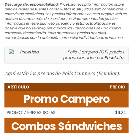
Descargo de responsabilidad:
PriceListo recopila información sobre
precios reales de fuentes como visitas in situ, sitios web comerciales y
entrevistas telefónicas. Los precios informados en esta página web se
derivan de una o más de esas fuentes. Naturalmente, los precios
informados en este sitio web pueden no estar actualizados y es
posible que no se apliquen a todas las ubicaciones de una marca
comercial determinada. Para obtener los precios actuales,
comuníquese con la ubicación comercial individual que le interese.
Pollo Campero (GT) precios
proporcionados por
PriceListo
.
Aquí están los precios de Pollo Campero (Ecuador).
ARTÍCULO
PRECIO
Promo Campero
PROMO 7 PRESAS SOLAS
$11.24
Combos Sándwiches