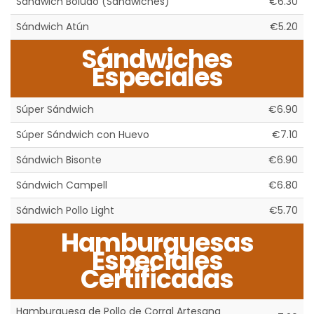
Sándwich Boludo (Sándwiches)
€6.30
Sándwich Atún
€5.20
Sándwiches
Especiales
Súper Sándwich
€6.90
Súper Sándwich con Huevo
€7.10
Sándwich Bisonte
€6.90
Sándwich Campell
€6.80
Sándwich Pollo Light
€5.70
Hamburguesas
Especiales
Certificadas
Hamburguesa de Pollo de Corral Artesana