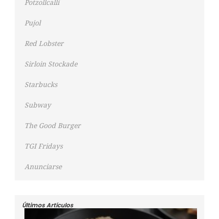
Potzollcalli
Pujol
Red Lobster
Sirloin Stockade
Starbucks
Subway
The Good Burger
TGI Fridays
Anunciarse
Últimos Artículos