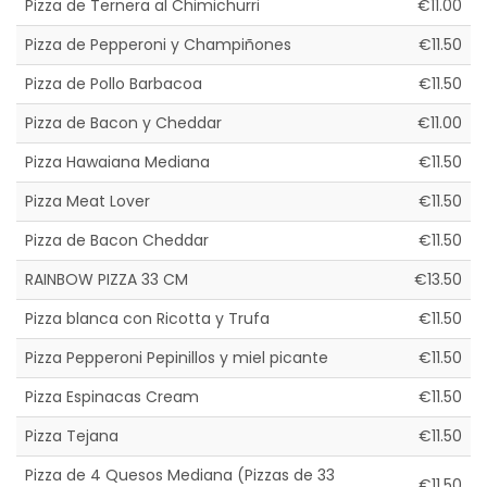
Pizza de Ternera al Chimichurri
€11.00
Pizza de Pepperoni y Champiñones
€11.50
Pizza de Pollo Barbacoa
€11.50
Pizza de Bacon y Cheddar
€11.00
Pizza Hawaiana Mediana
€11.50
Pizza Meat Lover
€11.50
Pizza de Bacon Cheddar
€11.50
RAINBOW PIZZA 33 CM
€13.50
Pizza blanca con Ricotta y Trufa
€11.50
Pizza Pepperoni Pepinillos y miel picante
€11.50
Pizza Espinacas Cream
€11.50
Pizza Tejana
€11.50
Pizza de 4 Quesos Mediana (Pizzas de 33
€11.50