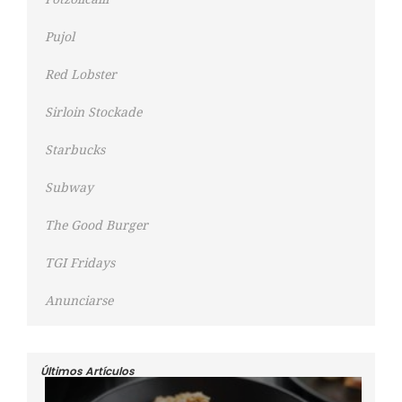
Pujol
Red Lobster
Sirloin Stockade
Starbucks
Subway
The Good Burger
TGI Fridays
Anunciarse
Últimos Artículos