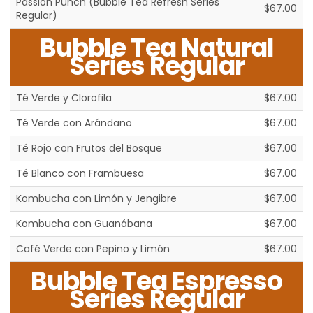
Passion Punch (Bubble Tea Refresh Series
$67.00
Regular)
Bubble Tea Natural
Series Regular
Té Verde y Clorofila
$67.00
Té Verde con Arándano
$67.00
Té Rojo con Frutos del Bosque
$67.00
Té Blanco con Frambuesa
$67.00
Kombucha con Limón y Jengibre
$67.00
Kombucha con Guanábana
$67.00
Café Verde con Pepino y Limón
$67.00
Bubble Tea Espresso
Series Regular