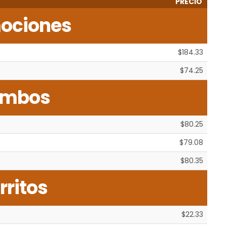
PRECIO
ociones
$184.33
$74.25
mbos
$80.25
$79.08
$80.35
rritos
$22.33