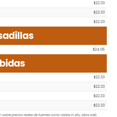
$22.33
$22.33
$22.33
adillas
$24.05
bidas
$22.33
$22.33
$22.33
$22.33
 sobre precios reales de fuentes como visitas in situ, sitios web