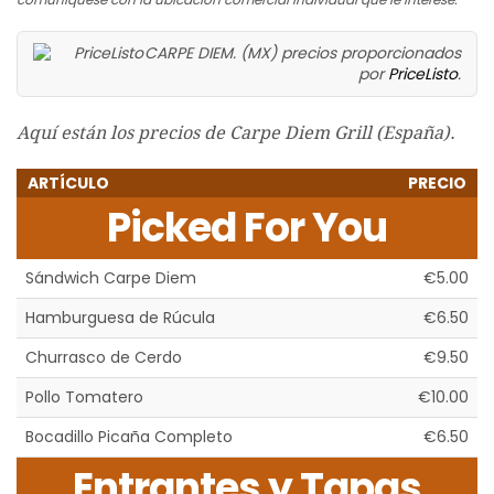
CARPE DIEM. (MX) precios proporcionados
por
PriceListo
.
Aquí están los precios de Carpe Diem Grill (España).
ARTÍCULO
PRECIO
Picked For You
Sándwich Carpe Diem
€5.00
Hamburguesa de Rúcula
€6.50
Churrasco de Cerdo
€9.50
Pollo Tomatero
€10.00
Bocadillo Picaña Completo
€6.50
Entrantes y Tapas