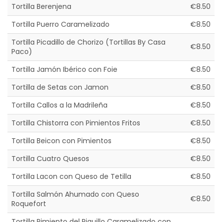
Tortilla Berenjena
€8.50
Tortilla Puerro Caramelizado
€8.50
Tortilla Picadillo de Chorizo (Tortillas By Casa
€8.50
Paco)
Tortilla Jamón Ibérico con Foie
€8.50
Tortilla de Setas con Jamon
€8.50
Tortilla Callos a la Madrileña
€8.50
Tortilla Chistorra con Pimientos Fritos
€8.50
Tortilla Beicon con Pimientos
€8.50
Tortilla Cuatro Quesos
€8.50
Tortilla Lacon con Queso de Tetilla
€8.50
Tortilla Salmón Ahumado con Queso
€8.50
Roquefort
Tortilla Pimiento del Piquillo Caramelizado con