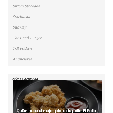
Sirloin Stockade
Starbucks
Subway
The Good Burger
TGI Fridays
Anunciarse
Últimos Artículos
Quién hace el mejor plato de pollo: El Pollo