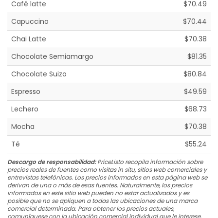
Café latte
$70.49
Capuccino
$70.44
Chai Latte
$70.38
Chocolate Semiamargo
$81.35
Chocolate Suizo
$80.84
Espresso
$49.59
Lechero
$68.73
Mocha
$70.38
Té
$55.24
Descargo de responsabilidad:
PriceListo recopila información sobre
precios reales de fuentes como visitas in situ, sitios web comerciales y
entrevistas telefónicas. Los precios informados en esta página web se
derivan de una o más de esas fuentes. Naturalmente, los precios
informados en este sitio web pueden no estar actualizados y es
posible que no se apliquen a todas las ubicaciones de una marca
comercial determinada. Para obtener los precios actuales,
comuníquese con la ubicación comercial individual que le interese.