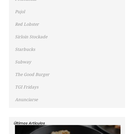
Pujol
Red Lobster
Sirloin Stockade
Starbucks
Subway
The Good Burger
TGI Fridays
Anunciarse
Últimos Artículos