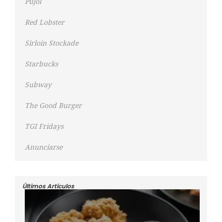
Pujol
Red Lobster
Sirloin Stockade
Starbucks
Subway
The Good Burger
TGI Fridays
Anunciarse
Últimos Artículos