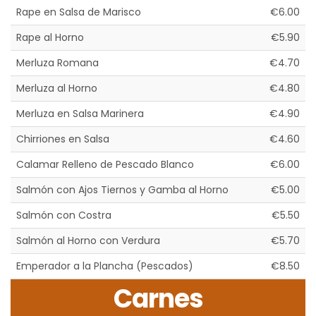
Rape en Salsa de Marisco
€6.00
Rape al Horno
€5.90
Merluza Romana
€4.70
Merluza al Horno
€4.80
Merluza en Salsa Marinera
€4.90
Chirriones en Salsa
€4.60
Calamar Relleno de Pescado Blanco
€6.00
Salmón con Ajos Tiernos y Gamba al Horno
€5.00
Salmón con Costra
€5.50
Salmón al Horno con Verdura
€5.70
Emperador a la Plancha (Pescados)
€8.50
Carnes