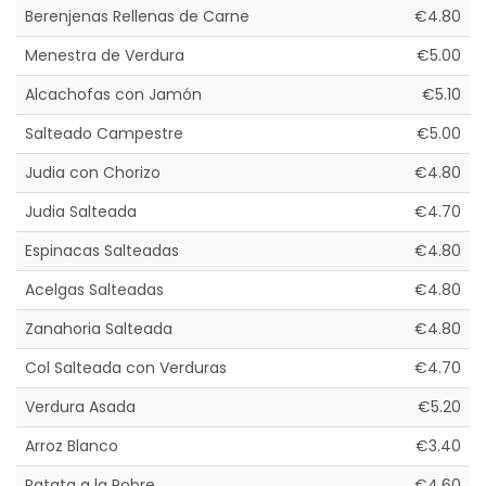
Berenjenas Rellenas de Carne
€4.80
Menestra de Verdura
€5.00
Alcachofas con Jamón
€5.10
Salteado Campestre
€5.00
Judia con Chorizo
€4.80
Judia Salteada
€4.70
Espinacas Salteadas
€4.80
Acelgas Salteadas
€4.80
Zanahoria Salteada
€4.80
Col Salteada con Verduras
€4.70
Verdura Asada
€5.20
Arroz Blanco
€3.40
Patata a la Pobre
€4.60