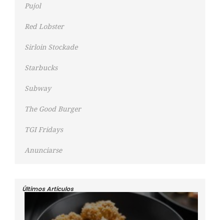
Pujol
Red Lobster
Sirloin Stockade
Starbucks
Subway
The Good Burger
TGI Fridays
Anunciarse
Últimos Artículos