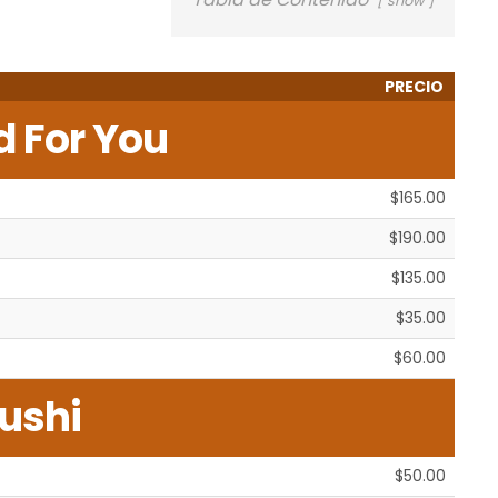
show
PRECIO
d For You
$165.00
$190.00
$135.00
$35.00
$60.00
ushi
$50.00