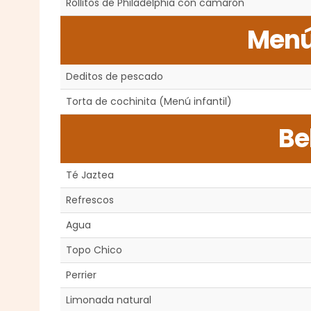
Rollitos de Philadelphia con camarón
Menú 
Deditos de pescado
Torta de cochinita (Menú infantil)
Be
Té Jaztea
Refrescos
Agua
Topo Chico
Perrier
Limonada natural