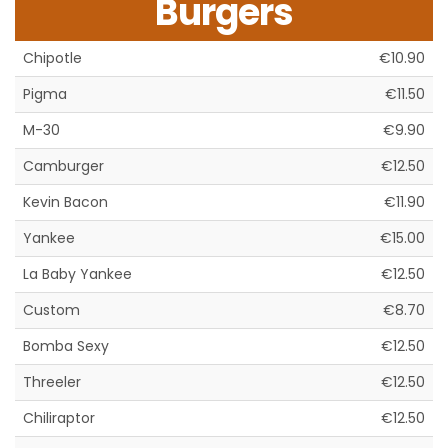
Burgers
Chipotle
€10.90
Pigma
€11.50
M-30
€9.90
Camburger
€12.50
Kevin Bacon
€11.90
Yankee
€15.00
La Baby Yankee
€12.50
Custom
€8.70
Bomba Sexy
€12.50
Threeler
€12.50
Chiliraptor
€12.50