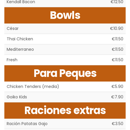
Kendall Bacon
€12.50
Bowls
César
€10.90
Thai Chicken
€11.50
Mediterraneo
€11.50
Fresh
€11.50
Para Peques
Chicken Tenders (media)
€5.90
Goiko Kids
€7.90
Raciones extras
Ración Patatas Gajo
€3.50