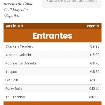
Tabla de Contenido
show
precios de Goiko
Grill Logroño
(España).
ARTÍCULO
PRECIO
Entrantes
Chicken Tenders
€9.90
Aros de Cebolla
€6.90
Nachos de Daniela
€11.70
Teques
€8.50
Fat Balls
€8.50
Porky Rolls
€10.50
Tri - Loaded
€12.90