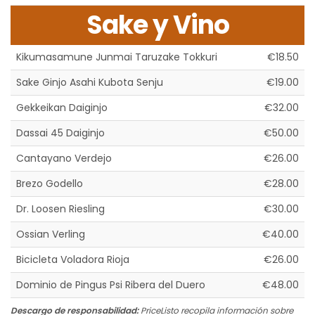
Sake y Vino
Kikumasamune Junmai Taruzake Tokkuri
€18.50
Sake Ginjo Asahi Kubota Senju
€19.00
Gekkeikan Daiginjo
€32.00
Dassai 45 Daiginjo
€50.00
Cantayano Verdejo
€26.00
Brezo Godello
€28.00
Dr. Loosen Riesling
€30.00
Ossian Verling
€40.00
Bicicleta Voladora Rioja
€26.00
Dominio de Pingus Psi Ribera del Duero
€48.00
Descargo de responsabilidad:
PriceListo recopila información sobre