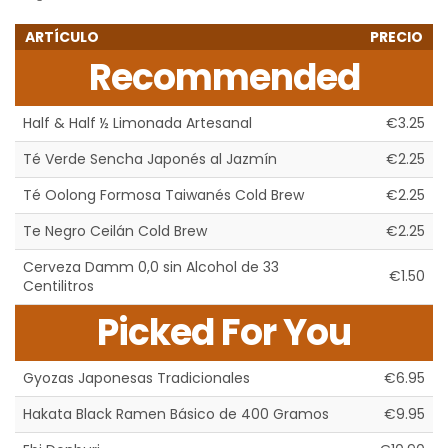
ARTÍCULO
PRECIO
Recommended
Half & Half ½ Limonada Artesanal
€3.25
Té Verde Sencha Japonés al Jazmín
€2.25
Té Oolong Formosa Taiwanés Cold Brew
€2.25
Te Negro Ceilán Cold Brew
€2.25
Cerveza Damm 0,0 sin Alcohol de 33
€1.50
Centilitros
Picked For You
Gyozas Japonesas Tradicionales
€6.95
Hakata Black Ramen Básico de 400 Gramos
€9.95