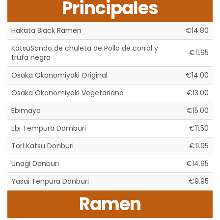
Principales
Hakata Black Ramen
€14.80
KatsuSando de chuleta de Pollo de corral y
€11.95
trufa negra
Osaka Okonomiyaki Original
€14.00
Osaka Okonomiyaki Vegetariano
€13.00
Ebimayo
€15.00
Ebi Tempura Domburi
€11.50
Tori Katsu Donburi
€11.95
Unagi Donburi
€14.95
Yasai Tenpura Donburi
€9.95
Ramen