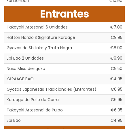
Ebi Donburi
€10.90
Entrantes
Takoyaki Artesanal 6 Unidades
€7.80
Hattori Hanzo'S Signature Karaage
€9.95
Gyozas de Shitake y Trufa Negra
€8.90
Ebi Bao 2 Unidades
€9.90
Nasu Miso dengaku
€9.50
KARAAGE BAO
€4.95
Gyozas Japonesas Tradicionales (Entrantes)
€6.95
Karaage de Pollo de Corral
€6.95
Takoyaki Artesanal de Pulpo
€6.95
Ebi Bao
€4.95