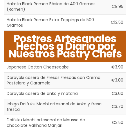
Hakata Black Ramen Básico de 400 Gramos
€9.95
(Ramen)
Hakata Black Ramen Extra Toppings de 500
€12.50
Gramos
Postres Artesanales
Hechos a Diario por
Nuestros Pastry Chefs
Japanese Cotton Cheesecake
€3.90
Dorayaki casero de Fresas Frescas con Crema
€3.80
Pastelera y Caramelo
Dorayaki casero de anko y matcha
€3.60
Ichigo Daifuku Mochi artesanal de Anko y fresa
€3.70
fresca
Daifuku Mochi artesanal de Mousse de
€3.50
chocolate Valrhona Manjari