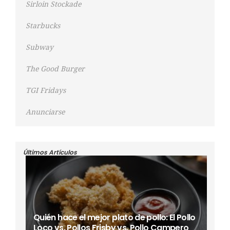
Sirloin Stockade
Starbucks
Subway
The Good Burger
TGI Fridays
Anunciarse
Últimos Artículos
Quién hace el mejor plato de pollo: El Pollo
Loco vs. Pollos Frisby vs. Pollo Campero