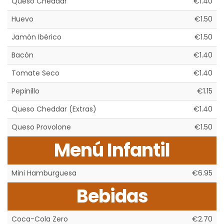
Queso Cheddar
€1.40
Huevo
€1.50
Jamón Ibérico
€1.50
Bacón
€1.40
Tomate Seco
€1.40
Pepinillo
€1.15
Queso Cheddar (Extras)
€1.40
Queso Provolone
€1.50
Menú Infantil
Mini Hamburguesa
€6.95
Bebidas
Coca-Cola Zero
€2.70