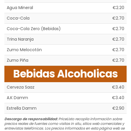
Agua Mineral
€2.20
Coca-Cola
€2.70
Coca-Cola Zero (Bebidas)
€2.70
Trina Naranja
€2.70
Zumo Melocotón
€2.70
Zumo Piña
€2.70
Bebidas Alcoholicas
Cerveza Saaz
€3.40
A.K Damm
€3.40
Estrella Damm
€2.90
Descargo de responsabilidad:
PriceListo recopila información sobre
precios reales de fuentes como visitas in situ, sitios web comerciales y
entrevistas telefónicas. Los precios informados en esta página web se