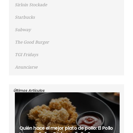
Sirloin Stockade
Starbucks
Subway
The Good Burger
TGI Fridays
Anunciarse
Últimos Artículos
Quién hace el mejor plato de pollo: El Pollo