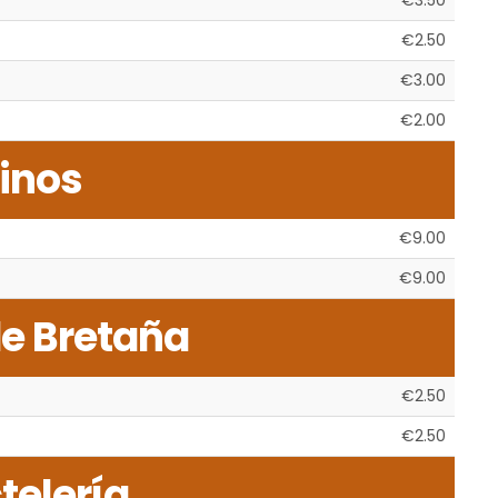
€3.50
€2.50
€3.00
€2.00
inos
€9.00
€9.00
de Bretaña
€2.50
€2.50
telería