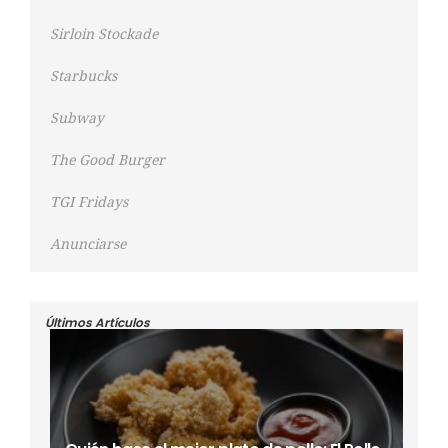
Sirloin Stockade
Starbucks
Subway
The Good Burger
TGI Fridays
Anunciarse
Últimos Artículos