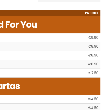
PRECIO
d For You
€9.90
€8.90
€8.90
€8.90
€7.50
artas
€4.50
€4.50