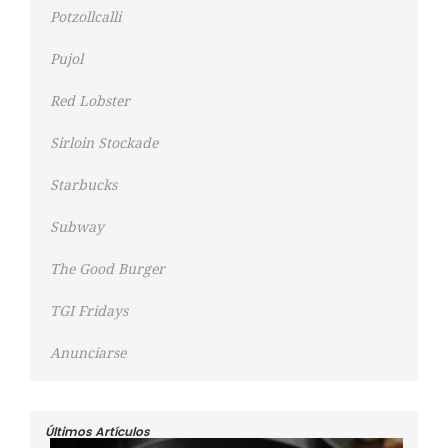
Potzollcalli
Pujol
Red Lobster
Sirloin Stockade
Starbucks
Subway
The Good Burger
TGI Fridays
Anunciarse
Últimos Artículos