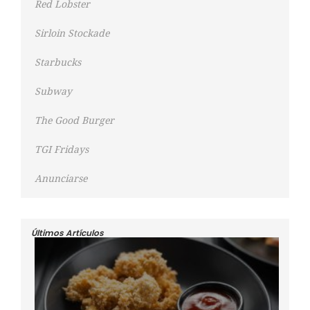
Red Lobster
Sirloin Stockade
Starbucks
Subway
The Good Burger
TGI Fridays
Anunciarse
Últimos Artículos