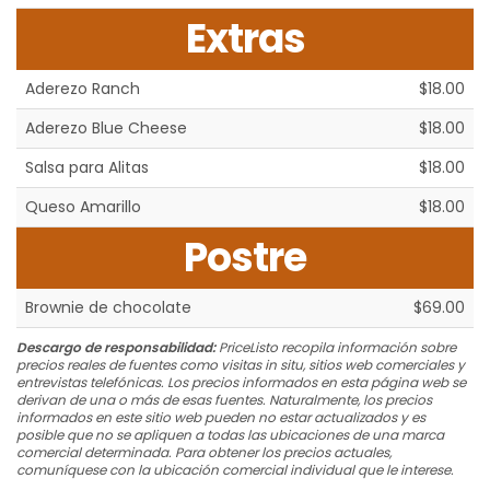
Extras
Aderezo Ranch
$18.00
Aderezo Blue Cheese
$18.00
Salsa para Alitas
$18.00
Queso Amarillo
$18.00
Postre
Brownie de chocolate
$69.00
Descargo de responsabilidad:
PriceListo recopila información sobre
precios reales de fuentes como visitas in situ, sitios web comerciales y
entrevistas telefónicas. Los precios informados en esta página web se
derivan de una o más de esas fuentes. Naturalmente, los precios
informados en este sitio web pueden no estar actualizados y es
posible que no se apliquen a todas las ubicaciones de una marca
comercial determinada. Para obtener los precios actuales,
comuníquese con la ubicación comercial individual que le interese.