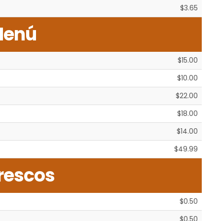
$3.65
enú
$15.00
$10.00
$22.00
$18.00
$14.00
$49.99
rescos
$0.50
$0.50