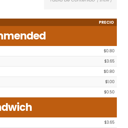
show
PRECIO
mmended
$0.80
$3.65
$0.80
$1.00
$0.50
ndwich
$3.65