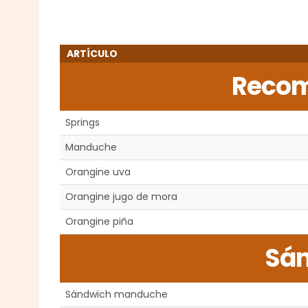
ARTÍCULO
Reco
Springs
Manduche
Orangine uva
Orangine jugo de mora
Orangine piña
Sá
Sándwich manduche