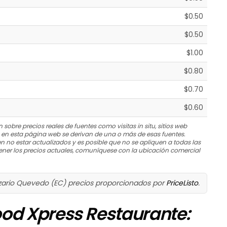
$0.50
$0.50
$1.00
$0.80
$0.70
$0.60
 sobre precios reales de fuentes como visitas in situ, sitios web
s en esta página web se derivan de una o más de esas fuentes.
n no estar actualizados y es posible que no se apliquen a todas las
ner los precios actuales, comuníquese con la ubicación comercial
zario Quevedo (EC) precios proporcionados por
PriceListo
.
ood Xpress Restaurante: