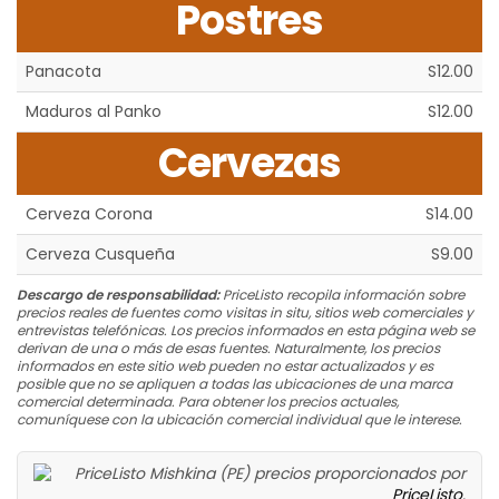
Postres
Panacota
S12.00
Maduros al Panko
S12.00
Cervezas
Cerveza Corona
S14.00
Cerveza Cusqueña
S9.00
Descargo de responsabilidad:
PriceListo recopila información sobre
precios reales de fuentes como visitas in situ, sitios web comerciales y
entrevistas telefónicas. Los precios informados en esta página web se
derivan de una o más de esas fuentes. Naturalmente, los precios
informados en este sitio web pueden no estar actualizados y es
posible que no se apliquen a todas las ubicaciones de una marca
comercial determinada. Para obtener los precios actuales,
comuníquese con la ubicación comercial individual que le interese.
Mishkina (PE) precios proporcionados por
PriceListo
.