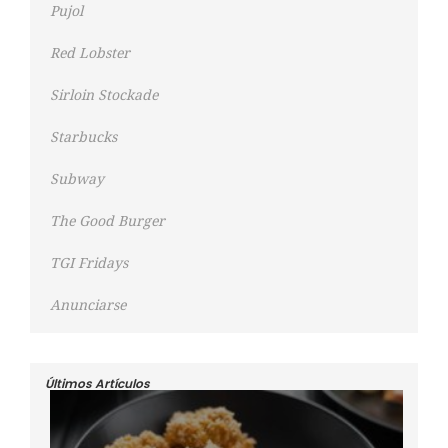
Pujol
Red Lobster
Sirloin Stockade
Starbucks
Subway
The Good Burger
TGI Fridays
Anunciarse
Últimos Artículos