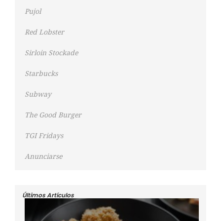
Pujol
Red Lobster
Sirloin Stockade
Starbucks
Subway
The Good Burger
TGI Fridays
Anunciarse
Últimos Artículos