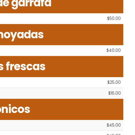
de garrafa
$50.00
oyadas
$40.00
 frescas
$25.00
$16.00
ónicos
$45.00