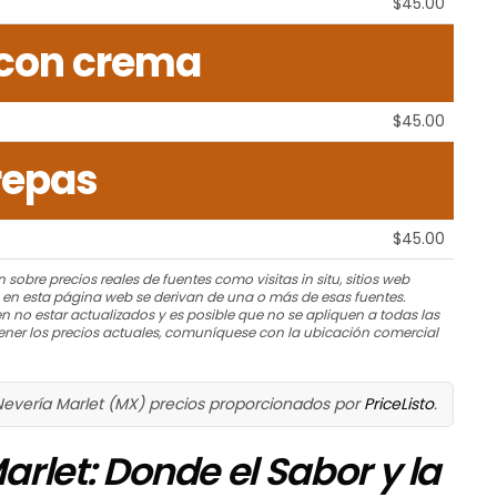
$45.00
 con crema
$45.00
repas
$45.00
 sobre precios reales de fuentes como visitas in situ, sitios web
s en esta página web se derivan de una o más de esas fuentes.
n no estar actualizados y es posible que no se apliquen a todas las
ner los precios actuales, comuníquese con la ubicación comercial
Nevería Marlet (MX) precios proporcionados por
PriceListo
.
rlet: Donde el Sabor y la