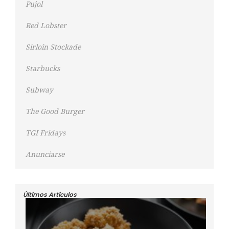
Pujol
Red Lobster
Sirloin Stockade
Starbucks
Subway
The Good Burger
TGI Fridays
Anunciarse
Últimos Artículos