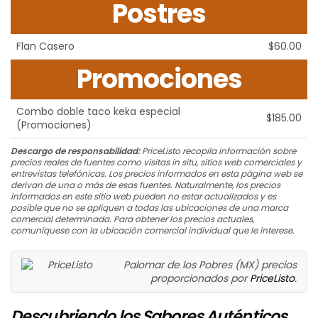
Postres
Flan Casero
$60.00
Promociones
Combo doble taco keka especial
$185.00
(Promociones)
Descargo de responsabilidad:
PriceListo recopila información sobre
precios reales de fuentes como visitas in situ, sitios web comerciales y
entrevistas telefónicas. Los precios informados en esta página web se
derivan de una o más de esas fuentes. Naturalmente, los precios
informados en este sitio web pueden no estar actualizados y es
posible que no se apliquen a todas las ubicaciones de una marca
comercial determinada. Para obtener los precios actuales,
comuníquese con la ubicación comercial individual que le interese.
Palomar de los Pobres (MX) precios
proporcionados por
PriceListo
.
Descubriendo los Sabores Auténticos