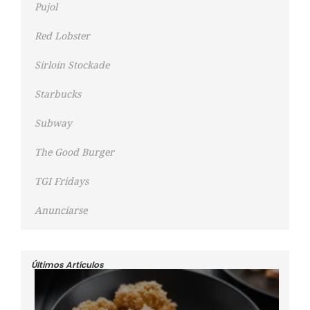
Pujol
Red Lobster
Sirloin Stockade
Starbucks
Subway
The Good Burger
TGI Fridays
Anunciarse
Últimos Artículos