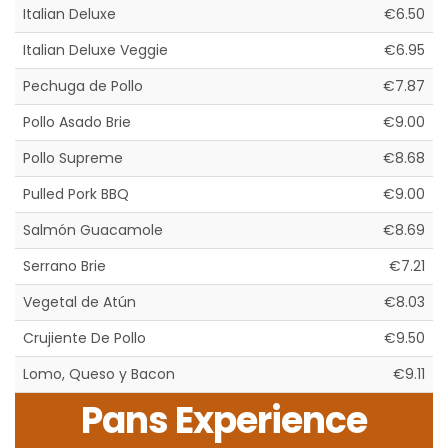
Italian Deluxe
€6.50
Italian Deluxe Veggie
€6.95
Pechuga de Pollo
€7.87
Pollo Asado Brie
€9.00
Pollo Supreme
€8.68
Pulled Pork BBQ
€9.00
Salmón Guacamole
€8.69
Serrano Brie
€7.21
Vegetal de Atún
€8.03
Crujiente De Pollo
€9.50
Lomo, Queso y Bacon
€9.11
Pans Experience