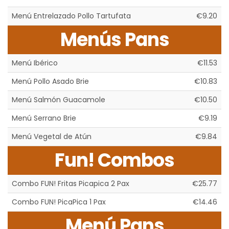
Menú Entrelazado Pollo Tartufata
€9.20
Menús Pans
Menú Ibérico
€11.53
Menú Pollo Asado Brie
€10.83
Menú Salmón Guacamole
€10.50
Menú Serrano Brie
€9.19
Menú Vegetal de Atún
€9.84
Fun! Combos
Combo FUN! Fritas Picapica 2 Pax
€25.77
Combo FUN! PicaPica 1 Pax
€14.46
Menú Pans