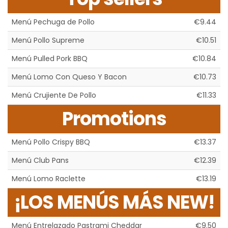
Menú Pechuga de Pollo
€9.44
Menú Pollo Supreme
€10.51
Menú Pulled Pork BBQ
€10.84
Menú Lomo Con Queso Y Bacon
€10.73
Menú Crujiente De Pollo
€11.33
Promotions
Menú Pollo Crispy BBQ
€13.37
Menú Club Pans
€12.39
Menú Lomo Raclette
€13.19
¡LOS MENÚS MÁS NEW!
Menú Entrelazado Pastrami Cheddar
€9.50