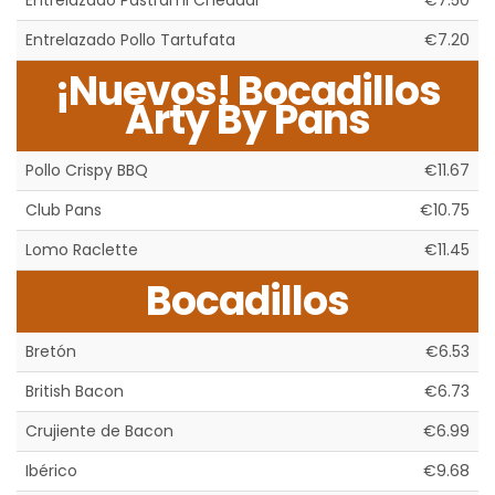
Entrelazado Pastrami Cheddar
€7.50
Entrelazado Pollo Tartufata
€7.20
¡Nuevos! Bocadillos
Arty By Pans
Pollo Crispy BBQ
€11.67
Club Pans
€10.75
Lomo Raclette
€11.45
Bocadillos
Bretón
€6.53
British Bacon
€6.73
Crujiente de Bacon
€6.99
Ibérico
€9.68