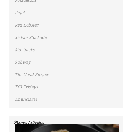
Potzollcalli
Pujol
Red Lobster
Sirloin Stockade
Starbucks
Subway
The Good Burger
TGI Fridays
Anunciarse
Últimos Artículos