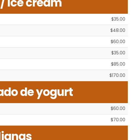
/ Ice cream
$35.00
$48.00
$60.00
$35.00
$85.00
$170.00
lado de yogurt
$60.00
$70.00
lianas