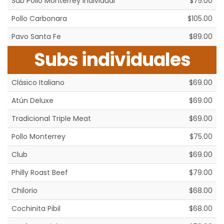
Sub Pollo Monterrey Individual
$75.00
Pollo Carbonara
$105.00
Pavo Santa Fe
$89.00
Subs individuales
Clásico Italiano
$69.00
Atún Deluxe
$69.00
Tradicional Triple Meat
$69.00
Pollo Monterrey
$75.00
Club
$69.00
Philly Roast Beef
$79.00
Chilorio
$68.00
Cochinita Pibil
$68.00