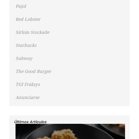
Pujol
Red Lobster
Sirloin Stockade
Starbucks
Subway
The Good Burger
TGI Fridays
Anunciarse
Últimos Artículos