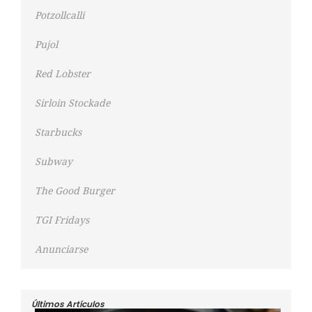
Potzollcalli
Pujol
Red Lobster
Sirloin Stockade
Starbucks
Subway
The Good Burger
TGI Fridays
Anunciarse
Últimos Artículos