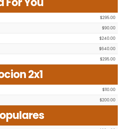
d For You
$295.00
$90.00
$240.00
$640.00
$295.00
cion 2x1
$110.00
$200.00
opulares