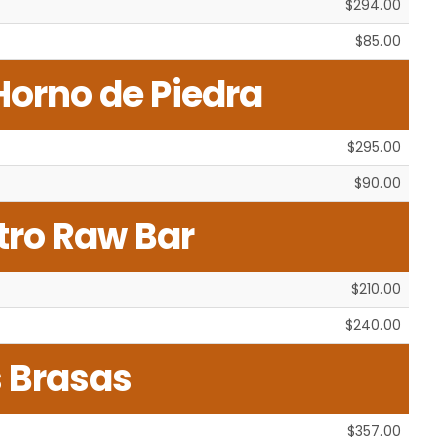
$294.00
$85.00
Horno de Piedra
$295.00
$90.00
tro Raw Bar
$210.00
$240.00
s Brasas
$357.00