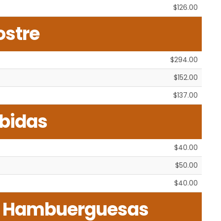
$126.00
ostre
$294.00
$152.00
$137.00
bidas
$40.00
$50.00
$40.00
& Hambuerguesas