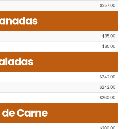
$357.00
anadas
$85.00
$85.00
aladas
$242.00
$242.00
$260.00
 de Carne
$380.00