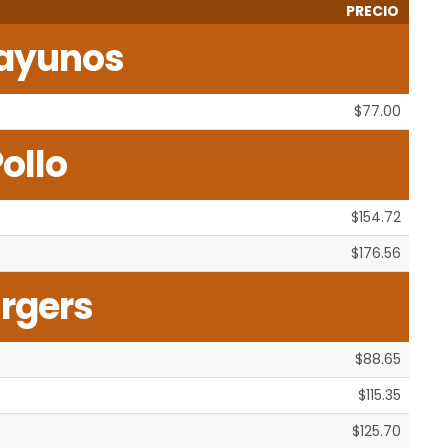
PRECIO
ayunos
$77.00
ollo
$154.72
$176.56
rgers
$88.65
$115.35
$125.70