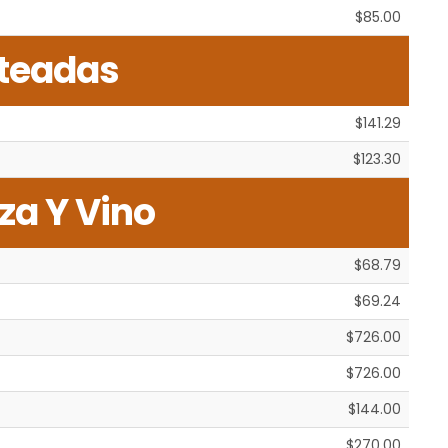
$85.00
teadas
$141.29
$123.30
za Y Vino
$68.79
$69.24
$726.00
$726.00
$144.00
$270.00