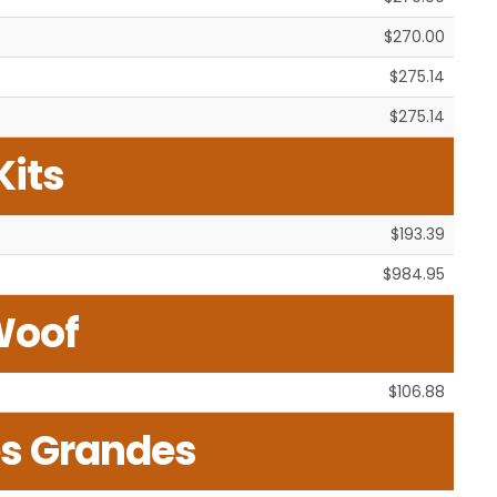
$270.00
$275.14
$275.14
Kits
$193.39
$984.95
Woof
$106.88
s Grandes