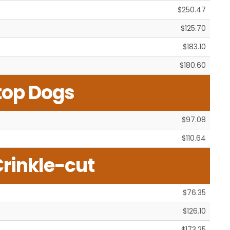
$250.47
$125.70
$183.10
$180.60
top Dogs
$97.08
$110.64
rinkle-cut
$76.35
$126.10
$173.25