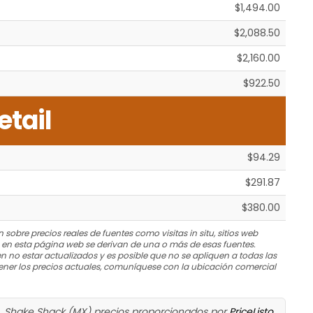
$1,494.00
$2,088.50
$2,160.00
$922.50
etail
$94.29
$291.87
$380.00
 sobre precios reales de fuentes como visitas in situ, sitios web
s en esta página web se derivan de una o más de esas fuentes.
n no estar actualizados y es posible que no se apliquen a todas las
ner los precios actuales, comuníquese con la ubicación comercial
Shake Shack (MX) precios proporcionados por
PriceListo
.