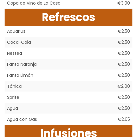
Copa de Vino de La Casa
€3.00
Refrescos
Aquarius
€2.50
Coca-Cola
€2.50
Nestea
€2.50
Fanta Naranja
€2.50
Fanta Limón
€2.50
Tónica
€2.00
Sprite
€2.50
Agua
€2.50
Agua con Gas
€2.65
Infusiones