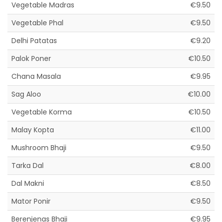
Vegetable Madras
€9.50
Vegetable Phal
€9.50
Delhi Patatas
€9.20
Palok Poner
€10.50
Chana Masala
€9.95
Sag Aloo
€10.00
Vegetable Korma
€10.50
Malay Kopta
€11.00
Mushroom Bhaji
€9.50
Tarka Dal
€8.00
Dal Makni
€8.50
Mator Ponir
€9.50
Berenjenas Bhaji
€9.95