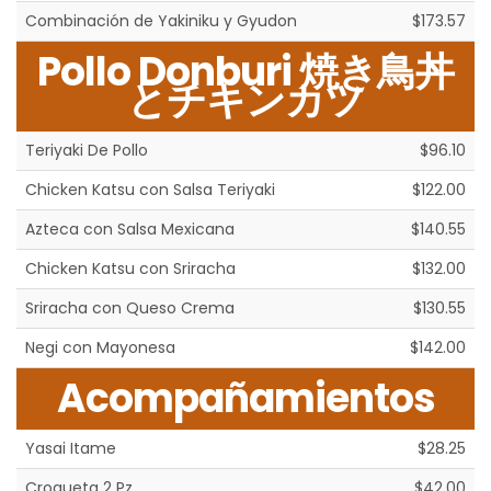
Combinación de Yakiniku y Gyudon
$173.57
Pollo Donburi 焼き鳥丼
とチキンカツ
Teriyaki De Pollo
$96.10
Chicken Katsu con Salsa Teriyaki
$122.00
Azteca con Salsa Mexicana
$140.55
Chicken Katsu con Sriracha
$132.00
Sriracha con Queso Crema
$130.55
Negi con Mayonesa
$142.00
Acompañamientos
Yasai Itame
$28.25
Croqueta 2 Pz
$42.00