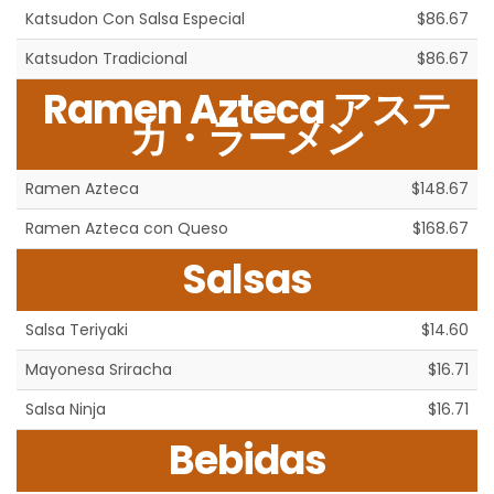
Katsudon Con Salsa Especial
$86.67
Katsudon Tradicional
$86.67
Ramen Azteca アステ
カ・ラーメン
Ramen Azteca
$148.67
Ramen Azteca con Queso
$168.67
Salsas
Salsa Teriyaki
$14.60
Mayonesa Sriracha
$16.71
Salsa Ninja
$16.71
Bebidas