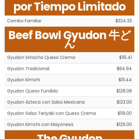
por Tiempo Limitado
Combo Familiar
$324.33
Beef Bowl Gyudon 牛ど
ん
Gyudon Sriracha Queso Crema
$115.41
Gyudon Tradicional
$84.94
Gyudon Kimchi
$111.44
Gyudon Queso Fundido
$128.08
Gyudon Azteca con Salsa Mexicana
$123.00
Gyudon Salsa Teriyaki con Queso Crema
$119.00
Gyudon Kimchi con Mayonesa
$129.00
The Gyudon