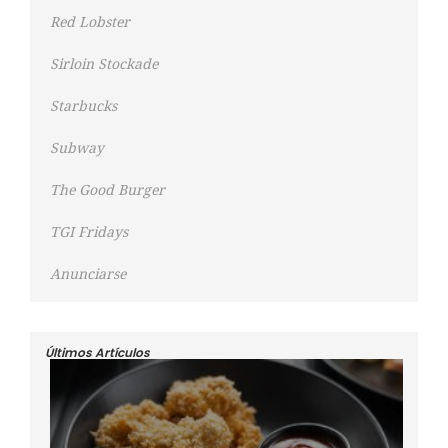
Red Lobster
Sirloin Stockade
Starbucks
Subway
The Good Burger
TGI Fridays
Anunciarse
Últimos Artículos