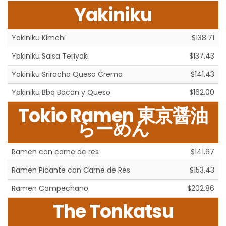
Yakiniku
Yakiniku Kimchi
$138.71
Yakiniku Salsa Teriyaki
$137.43
Yakiniku Sriracha Queso Crema
$141.43
Yakiniku Bbq Bacon y Queso
$162.00
Tokio Ramen 東京醤油
らーめん
Ramen con carne de res
$141.67
Ramen Picante con Carne de Res
$153.43
Ramen Campechano
$202.86
The Tonkatsu