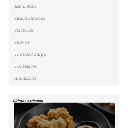
Red Lobster
Sirloin Stockade
Starbucks
Subway
The Good Burger
TGI Fridays
Anunciarse
Últimos Artículos