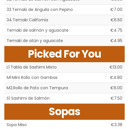
33.Temaki de Anguila con Pepino
€7.00
34.Temaki California
€6.50
Temaki de salmón y aguacate
€4.75
Temaki de atún y aguacate
€4.95
Picked For You
L1 Tabla de Sashimi Mixto
€13.00
M1.Mini Rollo con Gambas
€4.80
M2.Rollo de Pato con Tempura
€6.00
S1 Sashimi de Salmón
€7.50
Sopas
Sopa Miso
€3.38