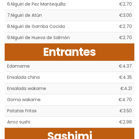
6.Niguiri de Pez Mantequilla
€2.70
7.Niguiri de Atún
€3.00
8.Niguiri de Gamba Cocida
€2.70
9.Niguiri de Hueva de Salmón
€2.70
Entrantes
Edamame
€4.37
Ensalada china
€4.35
Ensalada wakame
€4.21
Goma wakame
€4.70
Patatas Fritas
€3.50
Arroz sushi
€2.98
Sashimi