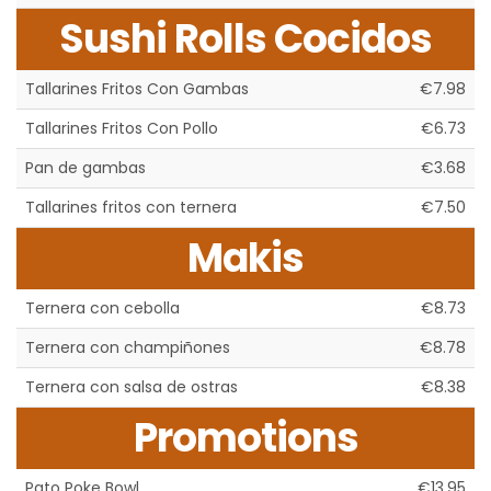
Sushi Rolls Cocidos
Tallarines Fritos Con Gambas
€7.98
Tallarines Fritos Con Pollo
€6.73
Pan de gambas
€3.68
Tallarines fritos con ternera
€7.50
Makis
Ternera con cebolla
€8.73
Ternera con champiñones
€8.78
Ternera con salsa de ostras
€8.38
Promotions
Pato Poke Bowl
€13.95