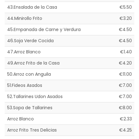
43.Ensalada de la Casa
€5.50
44.Minirollo Frito
€3.20
45.Empanada de Carne y Verdura
€4.50
46.Soja Verde Cocida
€4.50
47.Arroz Blanco
€1.40
49.Arroz Frito de la Casa
€4.20
50.Arroz con Anguila
€11.00
51.Fideos Asados
€7.00
52.Tallarines Udon Asados
€7.00
53.Sopa de Tallarines
€8.00
Arroz Blanco
€2.33
Arroz Frito Tres Delicias
€4.25