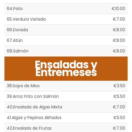
64.Pato
€10.00
65.Verdura Variada
€7.00
66.Dorada
€8.00
67.Atún
€8.00
68.Salmón
€8.00
Ensaladas y
Entremeses
38.Sopa de Miso
€3.50
39.Arroz Frito con Salmón
€5.50
40.Ensalada de Algas Mixta
€7.00
41.Algas y Pepinos Aliñados
€5.50
42.Ensalada de Frutas
€7.00