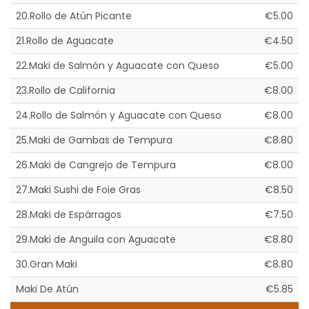
20.Rollo de Atún Picante
€5.00
21.Rollo de Aguacate
€4.50
22.Maki de Salmón y Aguacate con Queso
€5.00
23.Rollo de California
€8.00
24.Rollo de Salmón y Aguacate con Queso
€8.00
25.Maki de Gambas de Tempura
€8.80
26.Maki de Cangrejo de Tempura
€8.00
27.Maki Sushi de Foie Gras
€8.50
28.Maki de Espárragos
€7.50
29.Maki de Anguila con Aguacate
€8.80
30.Gran Maki
€8.80
Maki De Atún
€5.85