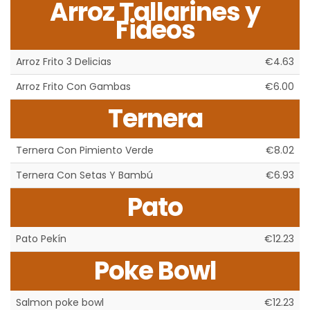
Arroz Tallarines y
Fideos
Arroz Frito 3 Delicias
€4.63
Arroz Frito Con Gambas
€6.00
Ternera
Ternera Con Pimiento Verde
€8.02
Ternera Con Setas Y Bambú
€6.93
Pato
Pato Pekín
€12.23
Poke Bowl
Salmon poke bowl
€12.23