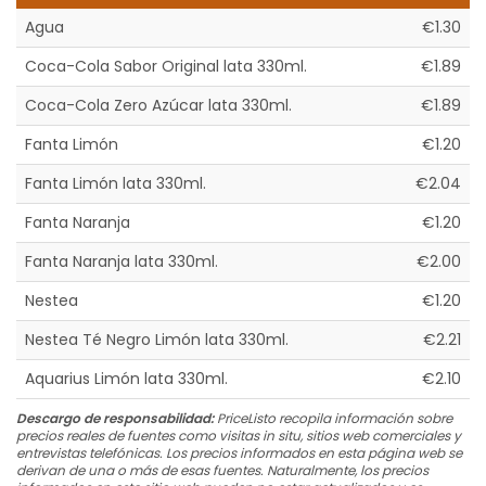
Agua
€1.30
Coca-Cola Sabor Original lata 330ml.
€1.89
Coca-Cola Zero Azúcar lata 330ml.
€1.89
Fanta Limón
€1.20
Fanta Limón lata 330ml.
€2.04
Fanta Naranja
€1.20
Fanta Naranja lata 330ml.
€2.00
Nestea
€1.20
Nestea Té Negro Limón lata 330ml.
€2.21
Aquarius Limón lata 330ml.
€2.10
Descargo de responsabilidad:
PriceListo recopila información sobre
precios reales de fuentes como visitas in situ, sitios web comerciales y
entrevistas telefónicas. Los precios informados en esta página web se
derivan de una o más de esas fuentes. Naturalmente, los precios