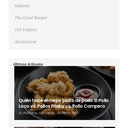
Subway
The Good Burger
TGI Fridays
Anunciarse
Últimos Artículos
Quién hace el mejor plato de pollo: El Pollo
Loco vs. Pollos Frisby vs. Pollo Campero
EL PERSONAL EDITORIAL
OCTOBER, 2023