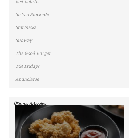
Red Lobster
Sirloin Stockade
Starbucks
Subway
The Good Burger
TGI Fridays
Anunciarse
Últimos Artículos