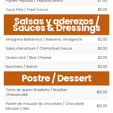
Frijoles Feijoada / Feijoada Beans
$7.00
Yuca frita / Fried Yucca
$6.00
Salsas y aderezos /
Sauces & Dressings
Vinagreta Balsámica / Balsamic Vinaigrette
$2.00
Salsa chimichurri / Chimichurri Sauce
$2.00
Queso azul / Blue Cheese
$2.00
Ranchero / Ranch
$2.00
Postre / Dessert
Tarta de queso Brasileña / Brazilian
$10.00
Cheesecake
Pastel de mousse de chocolate / Chocolate
$10.00
Mousse Cake