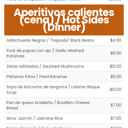
Aperitivos calientes
(cena) / Hot Sides
(Dinner)
Habichuelas Negras / "Feijoada" Black Beans
$4.00
Puré de papas con ajo / Garlic Mashed
$6.00
Potatoes
Zetas salteados / Sauteed Mushrooms
$12.00
Plátanos fritos / Fried Bananas
$6.00
Sopa de bizcocho de langosta / Lobster Bisque
$12.00
Soup
Pan de queso brasileño / Brazilian Cheese
$7.00
Bread
Arroz Jazmín / Jasmine Rice
$7.00