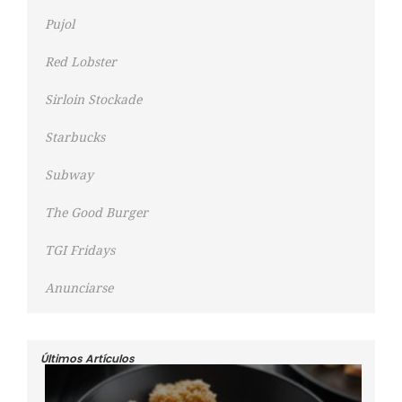
Pujol
Red Lobster
Sirloin Stockade
Starbucks
Subway
The Good Burger
TGI Fridays
Anunciarse
Últimos Artículos