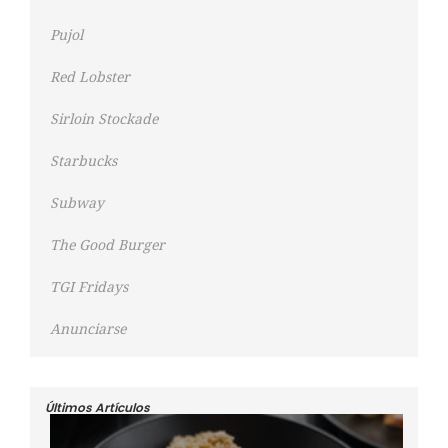
Pujol
Red Lobster
Sirloin Stockade
Starbucks
Subway
The Good Burger
TGI Fridays
Anunciarse
Últimos Artículos