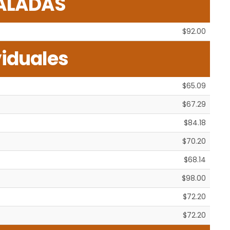
ALADAS
$92.00
viduales
$65.09
$67.29
$84.18
$70.20
$68.14
$98.00
$72.20
$72.20