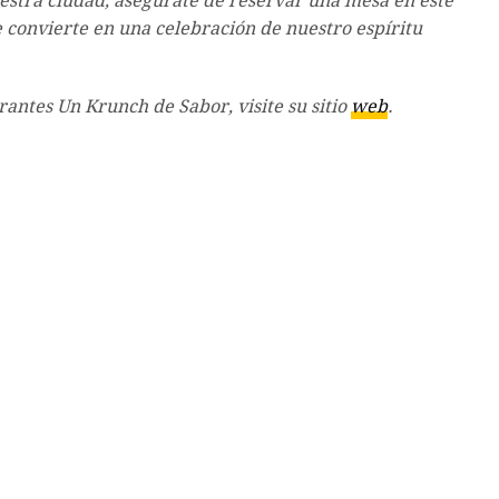
uestra ciudad, asegúrate de reservar una mesa en este
 convierte en una celebración de nuestro espíritu
antes Un Krunch de Sabor, visite su sitio
web
.