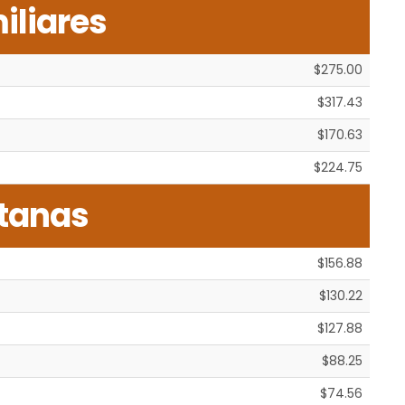
iliares
$275.00
$317.43
$170.63
$224.75
tanas
$156.88
$130.22
$127.88
$88.25
$74.56