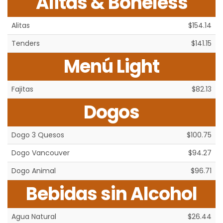
Alitas & Boneless
Alitas
$154.14
Tenders
$141.15
Menú Light
Fajitas
$82.13
Dogos
Dogo 3 Quesos
$100.75
Dogo Vancouver
$94.27
Dogo Animal
$96.71
Bebidas sin Alcohol
Agua Natural
$26.44