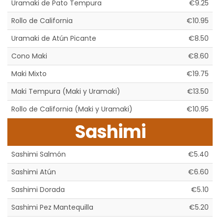
Uramaki de Pato Tempura
€9.25
Rollo de California
€10.95
Uramaki de Atún Picante
€8.50
Cono Maki
€8.60
Maki Mixto
€19.75
Maki Tempura (Maki y Uramaki)
€13.50
Rollo de California (Maki y Uramaki)
€10.95
Sashimi
Sashimi Salmón
€5.40
Sashimi Atún
€6.60
Sashimi Dorada
€5.10
Sashimi Pez Mantequilla
€5.20