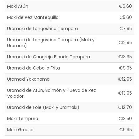
Maki Atún
€6.60
Maki de Pez Mantequilla
€5.60
Uramaki de Langostino Tempura
€7.95
Uramaki de Langostino Tempura (Maki y
€12.95
Uramaki)
Uramaki de Cangrejo Blando Tempura
€13.95
Uramaki de Cebolla Frita
€9.95
Uramaki Yokohama
€12.95
Uramaki de Atún, Salmón y Hueva de Pez
€13.95
Volador
Uramaki de Foie (Maki y Uramaki)
€12.70
Maki Tempura
€13.50
Maki Grueso
€9.95