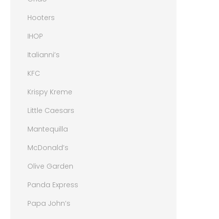
Hooters
IHOP
Italianni’s
KFC
Krispy Kreme
Little Caesars
Mantequilla
McDonald’s
Olive Garden
Panda Express
Papa John’s