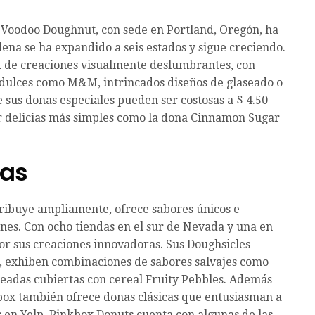
 Voodoo Doughnut, con sede en Portland, Oregón, ha
ena se ha expandido a seis estados y sigue creciendo.
 de creaciones visualmente deslumbrantes, con
 dulces como M&M, intrincados diseños de glaseado o
e sus donas especiales pueden ser costosas a $ 4.50
r delicias más simples como la dona Cinnamon Sugar
das
ribuye ampliamente, ofrece sabores únicos e
ones. Con ocho tiendas en el sur de Nevada y una en
or sus creaciones innovadoras. Sus Doughsicles
os, exhiben combinaciones de sabores salvajes como
eadas cubiertas con cereal Fruity Pebbles. Además
kbox también ofrece donas clásicas que entusiasman a
s en Yelp, Pinkbox Donuts cuenta con algunas de las