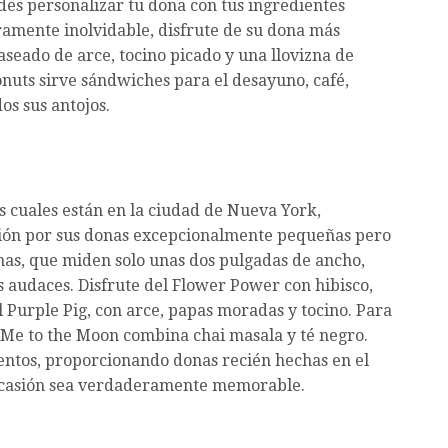
edes personalizar tu dona con tus ingredientes
ramente inolvidable, disfrute de su dona más
laseado de arce, tocino picado y una llovizna de
uts sirve sándwiches para el desayuno, café,
os sus antojos.
as cuales están en la ciudad de Nueva York,
ión por sus donas excepcionalmente pequeñas pero
nas, que miden solo unas dos pulgadas de ancho,
 audaces. Disfrute del Flower Power con hibisco,
el Purple Pig, con arce, papas moradas y tocino. Para
ai Me to the Moon combina chai masala y té negro.
ntos, proporcionando donas recién hechas en el
 ocasión sea verdaderamente memorable.