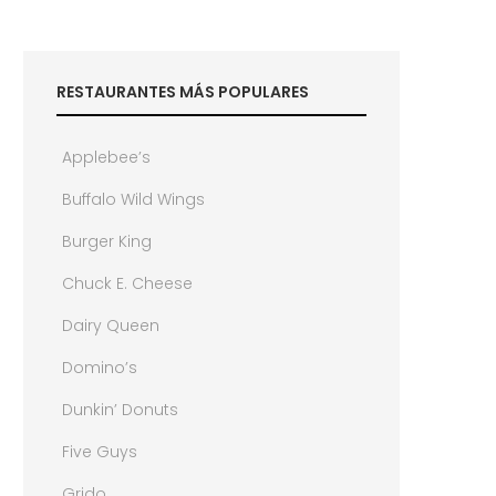
RESTAURANTES MÁS POPULARES
Applebee’s
Buffalo Wild Wings
Burger King
Chuck E. Cheese
Dairy Queen
Domino’s
Dunkin’ Donuts
Five Guys
Grido