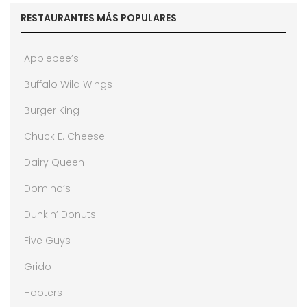
RESTAURANTES MÁS POPULARES
Applebee’s
Buffalo Wild Wings
Burger King
Chuck E. Cheese
Dairy Queen
Domino’s
Dunkin’ Donuts
Five Guys
Grido
Hooters