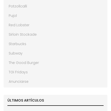
Potzollcalli
Pujol
Red Lobster
Sirloin Stockade
Starbucks
Subway
The Good Burger
TGI Fridays
Anunciarse
ÚLTIMOS ARTÍCULOS